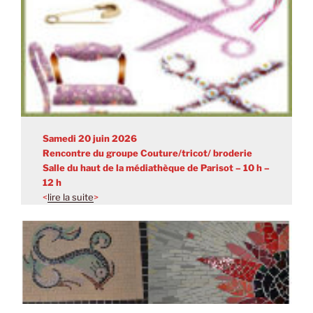
Samedi 20 juin 2026
Rencontre du groupe
Couture/tricot/ broderie
Salle du haut de la médiathèque de Parisot – 10 h –
12 h
<
lire la suite
>