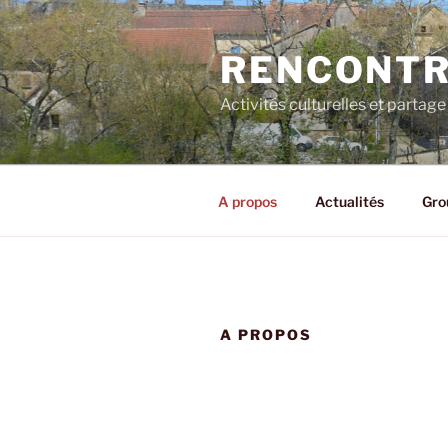
Aller
au
RENCONTR
contenu
principal
Activités culturelles et partage
A propos
Actualités
Gro
A PROPOS