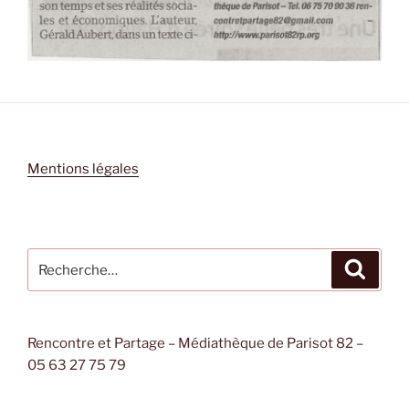
Mentions légales
Recherche
Recher
pour
:
Rencontre et Partage – Médiathèque de Parisot 82 –
05 63 27 75 79