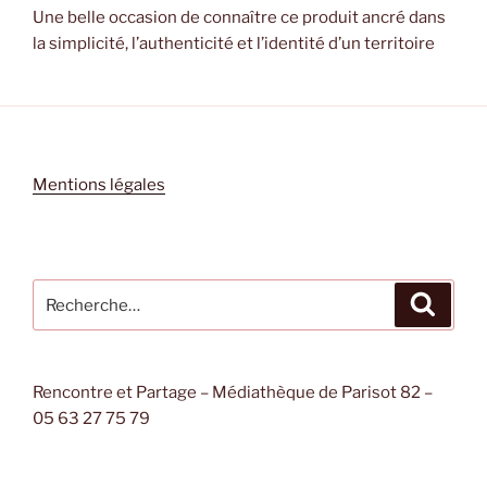
Une belle occasion de connaître ce produit ancré dans
la simplicité, l’authenticité et l’identité d’un territoire
Mentions légales
Recherche
Recher
pour
:
Rencontre et Partage – Médiathèque de Parisot 82 –
05 63 27 75 79