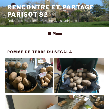
Aller
RENCONTRE ET PARTAGE
au
PARISOT 82
contenu
principal
Activités culturelles et partage des savoir-faire
Menu
POMME DE TERRE DU SÉGALA